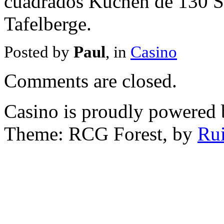
cuadrados Kuchen de 130 S
Tafelberge.
Posted by
Paul
, in
Casino
Comments are closed.
Casino is proudly powered
Theme: RCG Forest, by
Rui