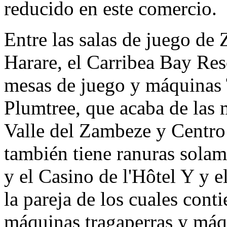
reducido en este comercio.
Entre las salas de juego de
Harare, el Carribea Bay Res
mesas de juego y máquinas 
Plumtree, que acaba de las 
Valle del Zambeze y Centro
también tiene ranuras sola
y el Casino de l'Hôtel Y y 
la pareja de los cuales cont
máquinas tragaperras y máq