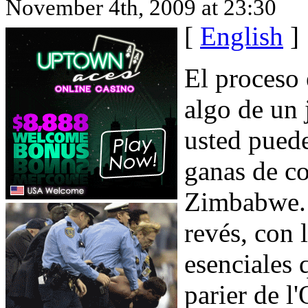
November 4th, 2009 at 23:30
[
English
]
El proceso 
algo de un 
usted pued
ganas de co
Zimbabwe. E
revés, con 
esenciales
parier de l