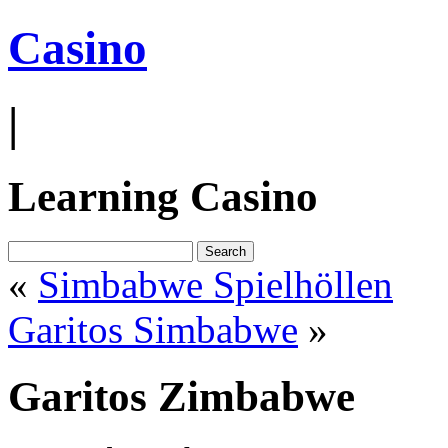
Casino
|
Learning Casino
«
Simbabwe Spielhöllen
Garitos Simbabwe
»
Garitos Zimbabwe