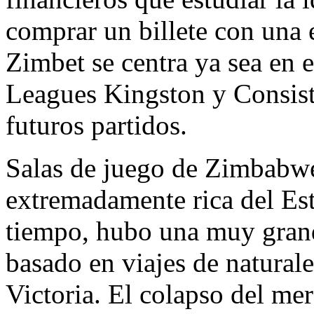
comprar un billete con una e
Zimbet se centra ya sea en e
Leagues Kingston y Consiste
futuros partidos.
Salas de juego de Zimbabwe
extremadamente rica del Est
tiempo, hubo una muy grande
basado en viajes de naturale
Victoria. El colapso del me