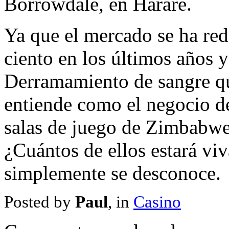
Borrowdale, en Harare.
Ya que el mercado se ha red
ciento en los últimos años y
Derramamiento de sangre qu
entiende como el negocio d
salas de juego de Zimbabwe
¿Cuántos de ellos estará viv
simplemente se desconoce.
Posted by
Paul
, in
Casino